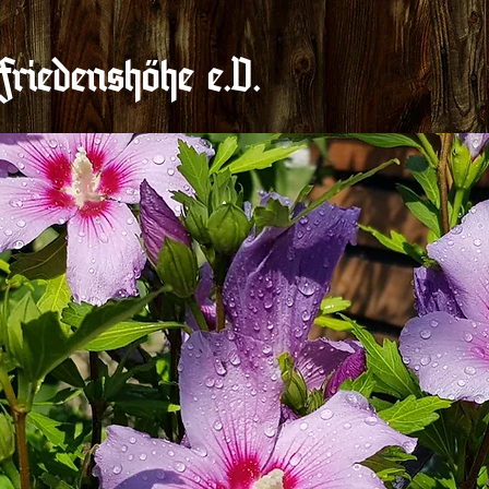
Frieden$höhe e.V.
Freie Gärten
Services
Gaststätte F