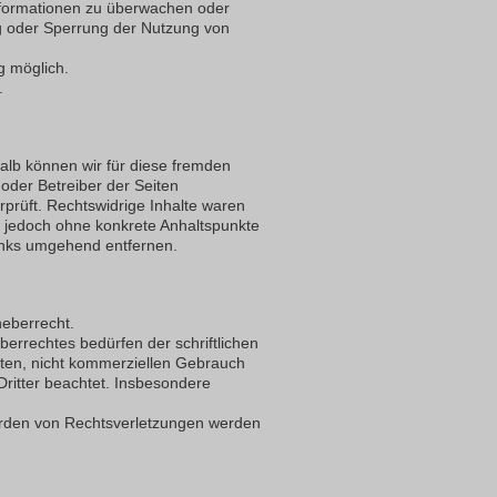
Informationen zu überwachen oder
ung oder Sperrung der Nutzung von
g möglich.
.
halb können wir für diese fremden
 oder Betreiber der Seiten
rprüft. Rechtswidrige Inhalte waren
st jedoch ohne konkrete Anhaltspunkte
inks umgehend entfernen.
heberrecht.
berrechtes bedürfen der schriftlichen
aten, nicht kommerziellen Gebrauch
 Dritter beachtet. Insbesondere
erden von Rechtsverletzungen werden