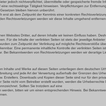
ieter jedoch nicht
verpflichtet, übermittelte oder gespeicherte fremde 
f eine rechtswidrige Tätigkeit hinweisen. Verpflichtungen zur Entfern
Gesetzen bleiben hiervon unberührt.
ch erst ab dem Zeitpunkt der Kenntnis einer konkreten Rechtsverletzun
en Rechtsverletzungen werden wir diese Inhalte umgehend entfernen
nen Websites Dritter, auf deren Inhalte wir keinen Einfluss haben. Des
 Für die Inhalte der verlinkten Seiten ist stets der jeweilige Anbieter
n wurden zum Zeitpunkt der Verlinkung auf mögliche Rechtsverstöße übe
rkennbar. Eine permanente inhaltliche Kontrolle der verlinkten Seiten i
ar. Bei Bekanntwerden von Rechtsverletzungen werden wir derartige L
lten Inhalte und Werke auf diesen Seiten unterliegen dem deutschen Ur
erbreitung und jede Art der Verwertung außerhalb der Grenzen des Urhe
. Erstellers. Downloads und Kopien dieser Seite sind nur für den priv
ser Seite nicht vom Betreiber erstellt wurden, werden die Urheberrechte
ennzeichnet. Sollten Sie trotzdem auf eine
 werden, bitten wir um einen entsprechenden Hinweis. Bei Bekanntw
rnen.